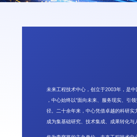
未
来
工
程
技
术
中
心
，
创
立
于
2
0
0
3
年
，
是
中
，
中
心
始
终
以
“
面
向
未
来
、
服
务
现
实
、
引
领
径
。
二
十
余
年
来
，
中
心
凭
借
卓
越
的
科
研
实
成
为
集
基
础
研
究
、
技
术
集
成
、
成
果
转
化
与