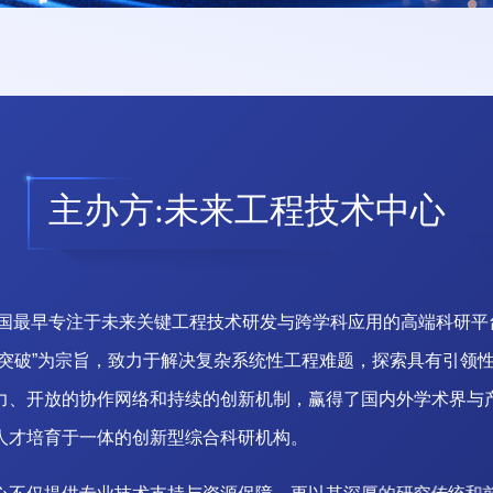
主办方:未来工程技术中心
国
最
早
专
注
于
未
来
关
键
工
程
技
术
研
发
与
跨
学
科
应
用
的
高
端
科
研
平
突
破
”
为
宗
旨
，
致
力
于
解
决
复
杂
系
统
性
工
程
难
题
，
探
索
具
有
引
领
力
、
开
放
的
协
作
网
络
和
持
续
的
创
新
机
制
，
赢
得
了
国
内
外
学
术
界
与
人
才
培
育
于
一
体
的
创
新
型
综
合
科
研
机
构
。