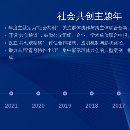
社会共创主题年
年度主题定为“社会共创”，关注群体协作与跨主体联合创新
引导议题型创新
创立元年
开设“共创通道”，鼓励公众组织、企业、学术单位联合申报
后续影响机制构建
关注可持续发展
加强公众传播
迈向国际
机制初建
知识交流平台化
奖励交叉创新
倡导跨界融合
引入社会评价
学科拓展
设立“共创观察奖”，评估合作结构、透明机制与影响路径。
推出“领域任务挑战制”，设定如城市韧性、气候适应、水系
正式设立青穹奖，确立以“青年引擎·科技报国”为年度主题
举办首届“青穹协作小组”，集中展示群体共创的典型案例，
开放国际申报通道，接受来自欧美与亚洲的项目申请。
启动“青穹之声”传播计划，包括纪录片、访谈栏目、公众演
建立“成果影响路径”机制，对获奖项目进行阶段性追踪与成
设立“可持续科技奖”，聚焦节能环保、绿色材料、生态治理
设立“青穹评审专家库”，汇聚来自高校、科研院所与产业界
正式启动“青穹沙龙”机制，全年举办6场研讨活动，拓展奖
人才的发掘与表彰。
启动“反向命题”制度，由评委会发布议题吸引多团队联合参
设立“跨界融合奖”，奖励在AI+艺术、科技+社会治理等边
推出跨界推荐机制，鼓励科技与人文、艺术、公共政策等融
在评审体系中正式加入“社会影响力”维度，推动从技术评价
首次增设“智能技术”类奖项，纳入工程智能、机器学习等新
成。
力。
成立国际评审顾问组，邀请知名海外专家参与多轮评审。
部分评审节点引入公众观察机制，增强奖项透明度与社会监
引入成果转化顾问支持、媒体展示与实际对接服务。
引导更多科研资源投入绿色转型与环境议题，推动科技向善
启用“匿名初审+交叉评阅”机制，提升评审公正性与科学性。
聚焦基础工程、材料科学、电子信息等三大方向，鼓励原始
强化社会设计机制，将群体协作能力纳入评分体系核心项。
建设“成果可视化平台”，借助图形数据、交互影像展示获奖
在评分体系中增设“交叉性得分”指标，评估融合度与创新表
要求申报人说明项目的公共福祉、环境效益与社会价值，扩
鼓励基础研究与应用实践结合，支持高潜力跨学科探索项目
打通评审机制与公共社群，构建知识共享与资源联动系统。
与多个国际科技奖项展开合作探讨，推动全球科技荣誉对话
年度传播覆盖人次突破百万，显著提升社会能见度。
建立反馈闭环，获奖者需提交后续成果进展报告，实现奖项
启动绿色技术评分模型初步开发，为后续量化评价做准备。
完善申报流程与信息指引，奖项运行开始从自发向制度化转
构建未来导向的评奖理念，标志着国内面向青年科研力量的
调整奖项结构，议题型奖项由3项增至6项，对应年度挑战议
2021
2020
2019
2018
2017