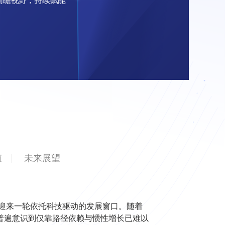
前
瞻
视
野
，
持
续
赋
能
值
未来展望
则迎来一轮依托科技驱动的发展窗口。随着
普遍意识到仅靠路径依赖与惯性增长已难以