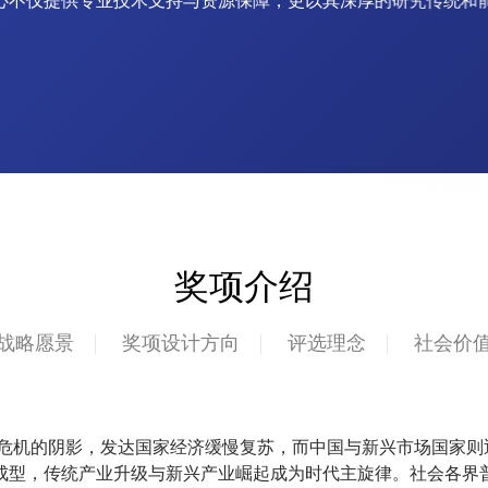
心
不
仅
提
供
专
业
技
术
支
持
与
资
源
保
障
，
更
以
其
深
厚
的
研
究
传
统
和
奖项介绍
战略愿景
奖项设计方向
评选理念
社会价
融危机的阴影，发达国家经济缓慢复苏，而中国与新兴市场国家
成型，传统产业升级与新兴产业崛起成为时代主旋律。社会各界