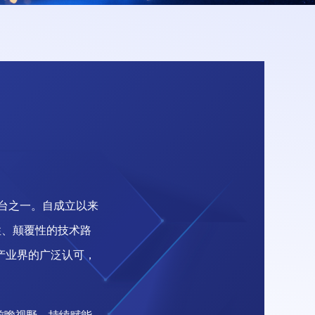
台
之
一
。
自
成
立
以
来
性
、
颠
覆
性
的
技
术
路
产
业
界
的
广
泛
认
可
，