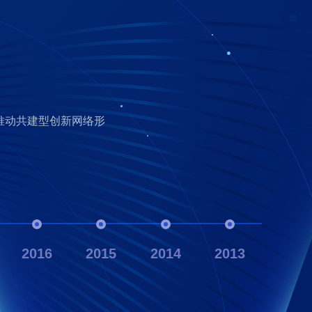
。
。
统治理等现实命题。
，强调对青年工程科技
推动共建型创新网络形
讲等内容。
效评估。
等议题。
的权威专家。
项平台的交流与辐射能
赛。
界模糊领域的创新成果。
合项目。
向社会导向转型。
兴领域。
督。
理念。
创新与工程落地。
项目。
现。
大奖项外延。
。
。
赋能延续。
型。
权威奖项初步形成。
题。
2016
2015
2014
2013