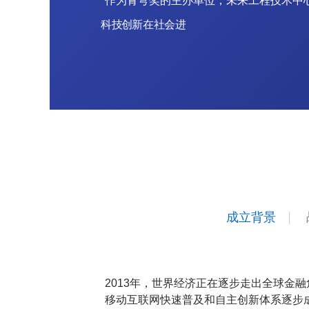
作
为
青
穹
奖
的
主
办
单
位
，
未
来
工
程
技
术
中
科
技
创
新
在
社
会
进
步
中
的
关
键
作
用
。
成立背景
2013年，世界经济正在逐步走出全球金
移动互联网快速普及和自主创新体系逐步