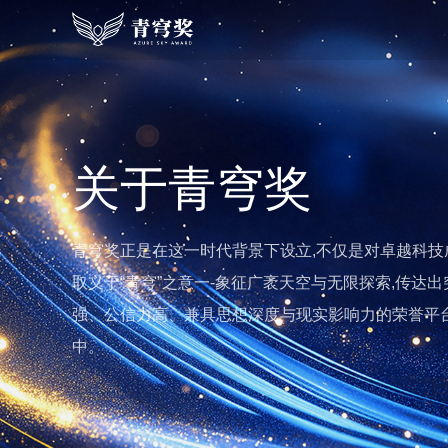
关于青穹奖
青穹奖正是在这一时代背景下设立,不仅是对卓越科技
取义于“青穹”之意一-象征广袤天空与无限探索,传
强、公信力高、兼具思想深度与现实影响力的荣誉平
中。