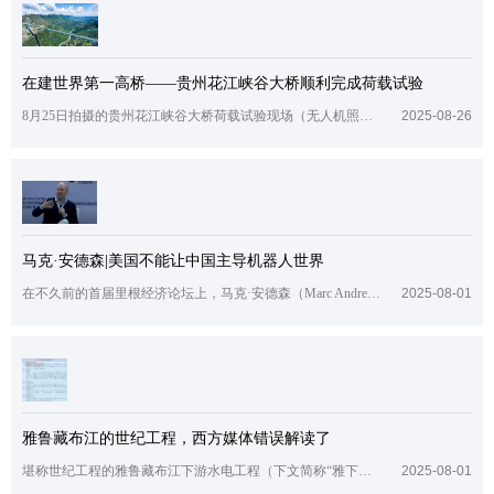
在建世界第一高桥——贵州花江峡谷大桥顺利完成荷载试验
8月25日拍摄的贵州花江峡谷大桥荷载试验现场（无人机照片）。新华社记者 陶亮 摄8月25日，在建世界第一高桥——贵州花江峡谷大桥荷载试验顺利完成，通车在即。在静力荷载试验过程中，96辆总重达3300吨的重型大货车分批驶上桥面，对大桥进行了一次全面而严格的“体能测验”。荷载试验顺利完成，标志着大桥通过了通车前的“关键大考”，有望于9月下旬宣布通车。花江峡谷大桥于2022年1月开工建设，是贵州六枝至安
2025-08-26
马克·安德森|美国不能让中国主导机器人世界
在不久前的首届里根经济论坛上，马克·安德森（Marc Andreessen）表示，美国必须在人工智能时代的机器人技术中占据领导地位，否则将面临中国机器人洪流的冲击。他称，自20世纪中期以来，制造业在美国经济中的占比大幅下降。安德森呼吁建立“外星无畏舰”工厂，以实现再工业化并推动未来经济增长。马克·安德森是美国著名的企业家、风险投资家和软件工程师，被誉为互联网发展的先驱之一。安德森以其对技术趋势的敏
2025-08-01
雅鲁藏布江的世纪工程，西方媒体错误解读了
堪称世纪工程的雅鲁藏布江下游水电工程（下文简称“雅下工程”）正式开工。根据权威披露，工程位于西藏自治区林芝市，主要采取截弯取直、隧洞引水的开发方式，计划建设5座梯级电站，总投资约1.2万亿元。工程电力以外送消纳为主，兼顾西藏本地自用需求。从2021年列为十四五规划中的大型清洁能源基地之首，到去年12月中央政府正式核准，对持续关注该项目进展的网友来说，雅下工程在2025这一十四五收官之年开工已近乎明
2025-08-01