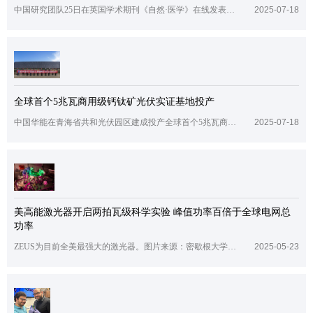
中国研究团队25日在英国学术期刊《自然·医学》在线发表论文，报告世界首个将基因编辑猪肺成功移植到脑死亡人体内的案例。该成果有望帮助缓解肺移植供体短缺的难题，被国际专家誉为相关领域的“一个里程碑”。研究团队提供的论文中示意图广州医科大学附属第一医院教授何建行率领的研究团队，将一只经过基因编辑的巴马香猪左肺移植到一名脑死亡者体内，模拟临床常见的单肺移植手术。该供体猪经过6处基因编辑，以降低其器官移植到
2025-07-18
全球首个5兆瓦商用级钙钛矿光伏实证基地投产
中国华能在青海省共和光伏园区建成投产全球首个5兆瓦商用级钙钛矿光伏实证基地，标志着我国钙钛矿光伏技术从实验室阶段迈向规模化示范应用。图为钙钛矿光伏实证基地投产现场。薛进 摄据悉，项目将验证先进钙钛矿光伏在强紫外高辐照环境下的发电性能与可靠性，支撑我国钙钛矿光伏技术迭代升级。中国华能将进一步构建钙钛矿光伏“技术研发—技术服务—成果转化”体系，助力集团公司新能源大基地建设，打造钙钛矿光伏科技攻关“国家
2025-07-18
美高能激光器开启两拍瓦级科学实验 峰值功率百倍于全球电网总
功率
ZEUS为目前全美最强大的激光器。图片来源：密歇根大学据美国密歇根大学官网最新消息，被誉为“全美最强激光器”的ZEUS系统正式开启2拍瓦（1拍瓦等于1015瓦）科学实验。该激光器发射出峰值功率达2拍瓦的超短脉冲，这一数值约为全球电网总功率的100倍，而单次脉冲持续时间仅25阿秒（1阿秒等于10-18秒），这一成果为高能物理研究开辟了新维度。ZEUS所在的杰拉德·莫罗超快光学科学中心的研究团队表示，
2025-05-23