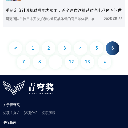
重新定义计算机处理能力极限，首个速度达拍赫兹光电晶体管问世
研究团队手持用来开发拍赫兹速度晶体管的商用晶体管。在一项具有开创性意义的国际合作研究中，美国亚利桑那大学研究团队展示了一种利用持续时间不到万亿分之一秒的超快光脉冲来操纵石墨烯中电子的方法。通过量子隧穿效应，他们记录到了电子几乎瞬间绕过物理屏障的现象，在引入市售晶体管后，成功制造出首个速度达到拍赫兹的光电晶体管。这一成果将重新定义计算机处理能力的极限，意味着超高速计算机技术的重大飞跃。研究发表在最新
2025-05-22
«
1
2
3
4
5
6
7
8
...
12
13
»
关于青穹奖
奖项主办方
奖项介绍
奖项历程
申报指南