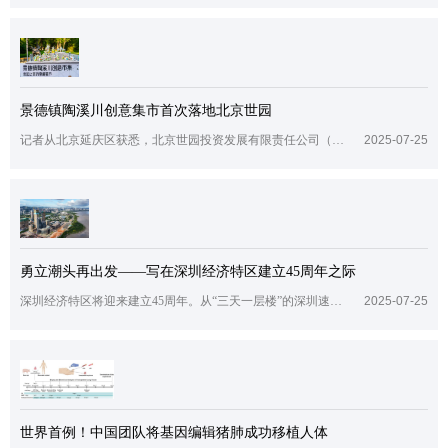
景德镇陶溪川创意集市首次落地北京世园
记者从北京延庆区获悉，北京世园投资发展有限责任公司（以下简称“世园公司”）与景德镇陶文旅控股集团有限公司（以下简称“陶文旅集团”）近日正式签署战略合作协议。这不仅将景德镇陶溪川创意集市首次引入北京，更让这场跨地域的文化合作迅速“引爆”京城，成为京赣两地资源联动、文化交融的亮眼标杆。自7月起，“世园之夜”陶溪川创意集市每一期都人气“拉满”——400余位景德镇文艺创客带着精心打造的创意陶瓷手作强势入驻
2025-07-25
勇立潮头再出发——写在深圳经济特区建立45周年之际
深圳经济特区将迎来建立45周年。从“三天一层楼”的深圳速度，到“半小时落户”的深圳效率，再到“日均数百项专利”的深圳质量，这座改革开放后党和人民一手缔造的崭新城市，45年来始终勇立潮头。2020年10月，在深圳经济特区建立40周年庆祝大会上，习近平总书记指出，深圳要建设好中国特色社会主义先行示范区，创建社会主义现代化强国的城市范例，提高贯彻落实新发展理念能力和水平，形成全面深化改革、全面扩大开放新
2025-07-25
世界首例！中国团队将基因编辑猪肺成功移植人体