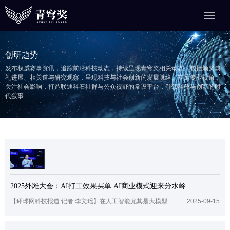
创研趋势
发布权威赛事资讯，追踪前沿科技动态，持续呈现青穹奖相关动态，包括颁奖典
礼进展、相关道与研究观察，呈现科技与社会创新的发展脉络。立足专业视角，
关注社会影响，打造联通科石社群与公众视野的常设平台，引领科技与创新的时
代叙事
2025外滩大会：AI打工效果买单 AI商业模式迎来分水岭
【环球网科技报道 记者 李文瑶】在人工智能尤其是大模型技术加速渗透产业的过程中，企业如何量化AI的价值、降低使用门槛、实现规模化落地，成为横亘在行业面前的共同课题。在2025外滩大会期间，蚂蚁数科宣布推出“按效果付费”（Result as a Service, RaaS）这一新型商业模式，试图为AI to B赛道带来一场商业范式的重塑。图：蚂蚁数科副总裁余滨蚂蚁数科副总裁余滨在接受包括环球网在内的
2025-09-15