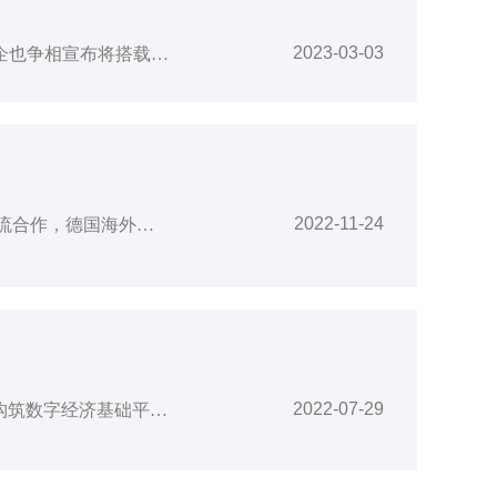
2023-03-03
巨头游戏？ChatGPT的火爆，已经席卷到了汽车领域。众多相关企业宣布纷纷布局，车企也争相宣布将搭载类似产品。2月初，百度宣布将在今年3月完成类似ChatGPT的项目“文心一言”的内部测试。据悉，该产品是基于百度文心大模型ERNIE打造，具备跨模态、跨语言的深度语义理解与生成能力。在百度官宣推出该产品之后，截至2月20日，已有集度、岚图、红旗、长城、东风日产、爱驰、零跑、吉利汽车、海马汽车等近10
2022-11-24
中德智能电网高端合作论坛现场 主办方供图为促进中德在智能电网与微电网领域的交流合作，德国海外商会联盟·大中华区受德国联邦经济和气候保护部委托，于24日下午采用线上及线下相结合的方式举办“中德智能电网高端合作论坛暨德国创新能效项目展示及颁奖活动”。德意志联邦共和国驻广州总领事馆副总领事Jan Kühn von Burgsdorff在线上出席活动并致辞。Burgsdorff指出，气候变化是当代人面对的
2022-07-29
2022年全球数字经济大会-5G创新峰会于7月28日在国家会议中心成功举办。峰会以“5G构筑数字经济基础平台”为主题，旨在探讨5G网络变革与技术创新，共同培育5G垂直行业生态，推动建立数字经济发展的长效机制。高通公司中国区董事长孟樸受邀出席峰会并发表了题为《持续投入创新合作推动5G赋能数字经济高质量发展》的演讲，介绍了高通在5G助力数字化转型方面的洞察与实践。图为高通公司中国区董事长孟樸在2022