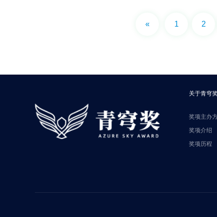
«
1
2
关于青穹
奖项主办
奖项介绍
奖项历程