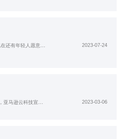
2023-07-24
在北京市平谷区西樊各庄，科技助农的大学生查看园艺种植机器中的植物生长情况。“现在还有年轻人愿意种地吗？”“有！”今年2月，一群年轻人跑到上海崇明岛种菜，还在暑假展开了农业科研大赛。他们尝试突破学科壁垒，在没有土壤与日照的条件下，精细调控温、光、水、肥、气，不断设计优化智能算法，以更低能耗种出更高产量、更好品质的生菜。数字技术赋能农业，已经成为现代农业高质量发展的必选项。农研大赛促进成果转化来自中国
2023-03-06
青少年是人才培养的重要一环，而人才培养的教育理念和模式也正在与时俱进。3月4日，亚马逊云科技宣布与中国教育学会科创教育协作体及上海市人工智能行业协会达成战略合作，将以Amazon DeepRacer人工智能学习工具为核心，在课程研发、师资培训、平台支持和以赛促学四个方面投入资源，计划在未来三年为十万名中国青少年提供相关培训，推动青少年人工智能教育发展。Amazon DeepRacer是亚马逊云科技