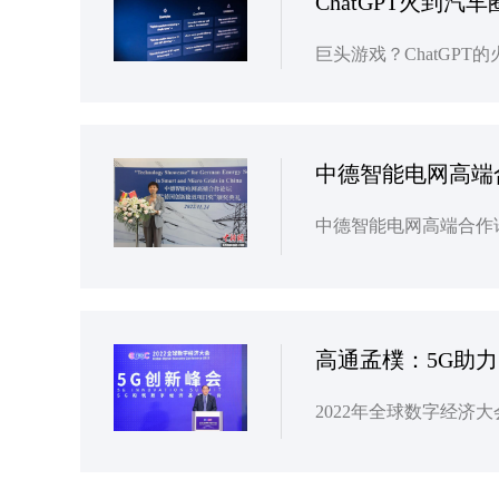
ChatGPT火到
中德智能电网高端
高通孟樸：5G助