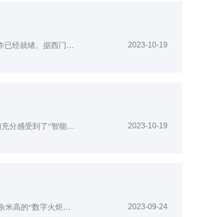
2023-10-19
10月19日消息，西门子能源表示参展第六届中国国际进口博览会（“进博会”）的准备工作已经就绪。据西门子能源方面称，本届进博会，西门子能源将以“携手前行，共创绿色未来”为主题以全新的形象和多样化的形式全面呈现在可持续能源领域最新的产品、技术、解决方案和成功实践。呈现的展品涵盖整个能源价值链，包括零碳或低碳排放发电、能源传输与存储、工业去碳化等领域。其中，面向未来的能源系统去碳化全景式互动应用、领先的
2023-10-19
10月8日，随着主火炬缓缓熄灭，杭州第19届亚运会落下帷幕。这一届亚运会，让观众们充分感受到了“智能”的办赛理念，从开幕式上的数字火炬手到赛场上抢镜的机器狗……近20项首推、首创、首用的应用和科技，让“未来感”无处不在。更为重要的是，尽管赛事已经结束，但是，很多赛时应用的新技术都将会融入杭州市民的日常生活中，继续服务这座城市。比如为满足赛事场馆网络保障的超大容量需求，杭州亚运会的48个竞赛场馆，通
2023-09-24
北京时间23日晚，第19届亚运会在杭州隆重开幕。开幕式上，最后一棒火炬手汪顺与十余米高的“数字火炬手”共同点燃主火炬塔。这一刻，数字世界与现实世界实现同频共振。作为本届亚运会办赛理念之一，“智能”一直贯穿于杭州亚运会筹备举办全过程。从场馆设计、参赛流程到观赛体验，先进的数字技术、一系列的智能化应用，不仅助力亚运精神薪火相传，也直接展示出数字中国建设的新成就。资料图：9月23日，杭州第19届亚运会开