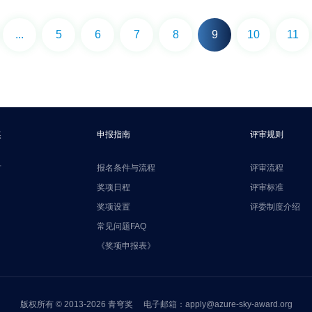
...
5
6
7
8
9
10
11
奖
申报指南
评审规则
方
报名条件与流程
评审流程
奖项日程
评审标准
奖项设置
评委制度介绍
常见问题FAQ
《奖项申报表》
版权所有 © 2013-2026 青穹奖 电子邮箱：apply@azure-sky-award.org