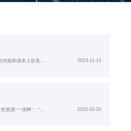
2023-11-13
数字经济发展，离不开数据这一信息时代的“新能源”。当数据爆发式增长，企业更加关注性能和成本上皆具备良好表现的“储能仓”？11月10日，华瑞指数云ExponTech发布了自主研发的高性能、高可靠的分布式存储产品ExponTech WDS。国防科技大学教授、中国计算机学会（CCF）杰出会员、CCF大数据专家委员会执行委员、CCF信息存储专委委员方粮教授在致辞中指出，“如果过去十年的发展重点是算力，那么
2023-10-20
2019年11月1日自然资源部印发了《自然资源部信息化建设总体方案》，提出了要建立自然资源“一张网”、“一张图”、“一个平台”、“三大应用体系”的信息化总体架构，明确提出要构建“地上地下、陆海相连”的统一的自然资源“一张图”大数据体系，不断提高“一张图”数据的准确性和完整性，加强三维空间自然资源信息的管理与应用，到2025年要建成以自然资源“一张图”为基础的自然资源大数据体系。这是对自然资源管理新